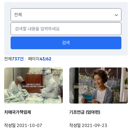
게시물
검색
검색
전체
737건
페이지
43
/
62
치매국가책임제
기초연금 (엄마편)
작성일
2021-10-07
작성일
2021-09-23