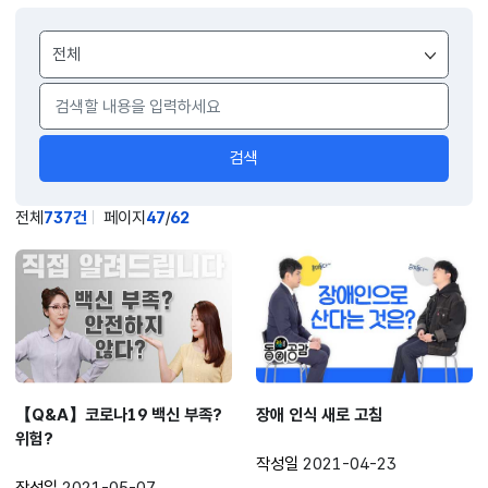
게시물
검색
검색
전체
737건
페이지
47
/
62
【Q&A】코로나19 백신 부족?
장애 인식 새로 고침
위험?
작성일
2021-04-23
작성일
2021-05-07