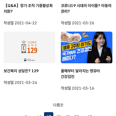
【Q&A】장기·조직 기증활성화
코로나19 시대의 아이들? 아동의
지원?
권리?
작성일
2021-04-22
작성일
2021-03-26
보건복지 상담은? 129
올해부터 달라지는 영유아
건강검진
작성일
2021-03-24
작성일
2021-03-16
다음
이전
페이지로
페이지로
이동
이동