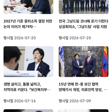
2027년 기준 중위소득 결정 위한
전국 그냥드림 코너에 온기 더한다
논의 이어가 제79차
상공회의소, ‘그냥드림’ 사업 지원
중앙생활보장위원회 개최
행사일
2026-07-20
행사일
2026-07-20
생명 살리고, 돌봄 넓히고,
15년 만에 한-몽 보건 협력
지역의료 키운다. 「보건복지부
양해각서 개정, 의료인력 양성, 암
업무계획」 발표
연구 등 협력 확대
행사일
2026-07-16
행사일
2026-07-09