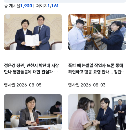
총 게시물
1,930
페이지
1
/
161
새글
새글
정은경 장관, 인천시 박찬대 시장
폭염 때 논밭일 작업자 드론 통해
만나 통합돌봄에 대한 관심과 지원
확인하고 행동 요령 안내... 장관,
당부
충남 아산 여름철 취약계층 보호
현장 방문
행사일
2026-08-05
행사일
2026-08-03