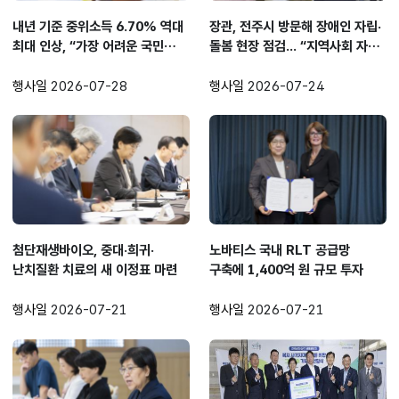
내년 기준 중위소득 6.70% 역대
장관, 전주시 방문해 장애인 자립·
최대 인상, “가장 어려운 국민
돌봄 현장 점검... “지역사회 자립
생활 더욱 두텁게 보호”
지원 지속 확대하겠다”
행사일
2026-07-28
행사일
2026-07-24
첨단재생바이오, 중대·희귀·
노바티스 국내 RLT 공급망
난치질환 치료의 새 이정표 마련
구축에 1,400억 원 규모 투자
행사일
2026-07-21
행사일
2026-07-21