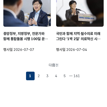
중앙정부, 지방정부, 전문가와
국민과 함께 지역·필수의료 미래
함께 통합돌봄 시행 100일 운영
그린다 ‘1박 2일’ 의료혁신 시민
성과 점검
공론화
행사일
2026-07-07
행사일
2026-07-04
다음
이전
페이지로
이동
1
2
3
4
5
161