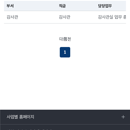
부서
직급
담당업무
감사관
감사관
감사관실 업무 총
다음
이전
페이지로이동하기
페이지로이동하기
1
사업별 홈페이지
목록
열기