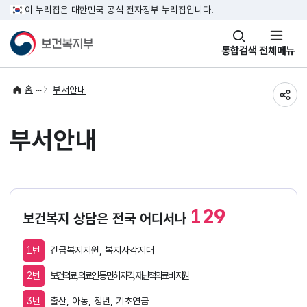
이 누리집은 대한민국 공식 전자정부 누리집입니다.
창
통합검색
전체메뉴
열기
홈
부서안내
공유
부서안내
129
보건복지 상담은 전국 어디서나
1번
긴급복지지원, 복지사각지대
2번
보건의료, 의료인 등 면허 자격, 재난적의료비 지원
3번
출산, 아동, 청년, 기초연금