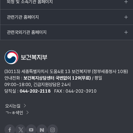
외청 및 소속기관 홈페이지
목록
열기
관련기관 홈페이지
목록
열기
관련국외기관 홈페이지
목록
열기
(30113) 세종특별자치시 도움4로 13 보건복지부 (정부세종청사 10동)
안내전화 :
보건복지상담센터 국번없이 129(무료)
/ 평일
09:00~18:00, 긴급지원상담은 24시
당직실 :
044-202-2118
FAX : 044-202-3910
오시는길
ㄱ~ㅎ색인
페이스북
x
유튜브
네이버블로그
인스타그램