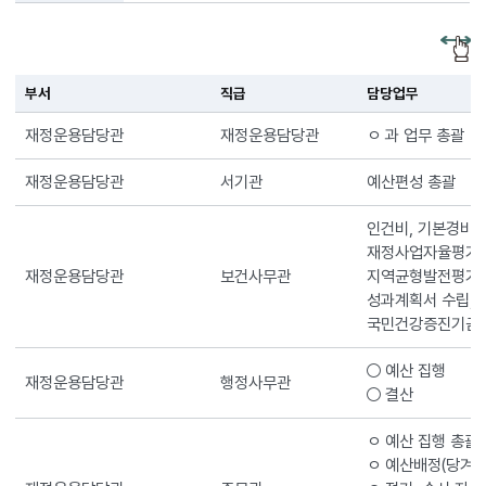
부서
직급
담당업무
재정운용담당관
재정운용담당관
ㅇ 과 업무 총괄
재정운용담당관
서기관
예산편성 총괄
인건비, 기본경비,
재정사업자율평가,
재정운용담당관
보건사무관
지역균형발전평가
성과계획서 수립,
국민건강증진기금 
○ 예산 집행
재정운용담당관
행정사무관
○ 결산
ㅇ 예산 집행 총괄
ㅇ 예산배정(당겨, 