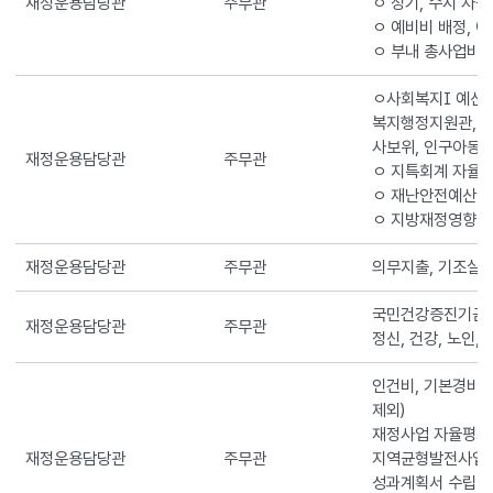
재정운용담당관
주무관
ㅇ 정기, 수시 자금
ㅇ 예비비 배정, 
ㅇ 부내 총사업비 
ㅇ사회복지I 예산 
복지행정지원관, 
사보위, 인구아동정
재정운용담당관
주무관
ㅇ 지특회계 자율계
ㅇ 재난안전예산 
ㅇ 지방재정영향 
재정운용담당관
주무관
의무지출, 기조실 
국민건강증진기금 
재정운용담당관
주무관
정신, 건강, 노인,
인건비, 기본경비,
제외)
재정사업 자율평가,
재정운용담당관
주무관
지역균형발전사업 
성과계획서 수립