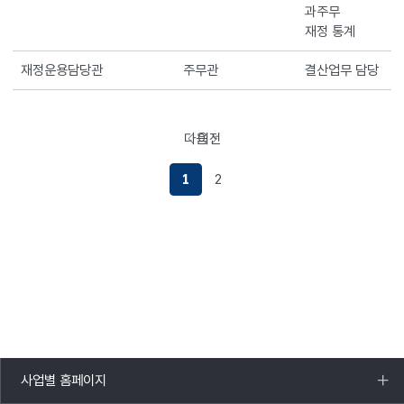
과주무
재정 통계
재정운용담당관
주무관
결산업무 담당
다음
이전
페이지로이동하기
페이지로이동하기
1
2
사업별 홈페이지
목록