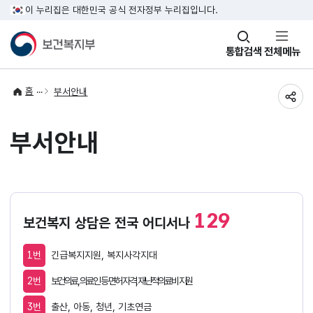
이 누리집은 대한민국 공식 전자정부 누리집입니다.
창
통합검색
전체메뉴
열기
홈
부서안내
공유
부서안내
129
보건복지 상담은 전국 어디서나
1번
긴급복지지원, 복지사각지대
2번
보건의료, 의료인 등 면허 자격, 재난적의료비 지원
3번
출산, 아동, 청년, 기초연금