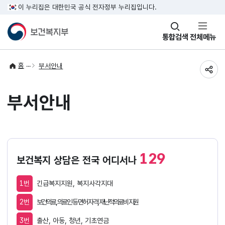
이 누리집은 대한민국 공식 전자정부 누리집입니다.
창
통합검색
전체메뉴
열기
홈
부서안내
공유
부서안내
129
보건복지 상담은 전국 어디서나
1번
긴급복지지원, 복지사각지대
2번
보건의료, 의료인 등 면허 자격, 재난적의료비 지원
3번
출산, 아동, 청년, 기초연금