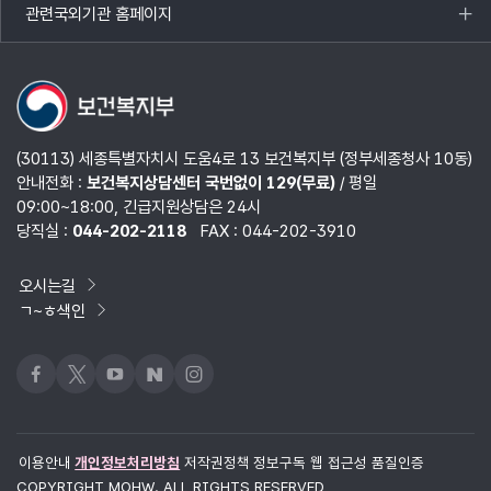
관련국외기관 홈페이지
목록
열기
(30113) 세종특별자치시 도움4로 13 보건복지부 (정부세종청사 10동)
안내전화 :
보건복지상담센터 국번없이 129(무료)
/ 평일
09:00~18:00, 긴급지원상담은 24시
당직실 :
044-202-2118
FAX : 044-202-3910
오시는길
ㄱ~ㅎ색인
페이스북
x
유튜브
네이버블로그
인스타그램
이용안내
개인정보처리방침
저작권정책
정보구독
웹 접근성 품질인증
COPYRIGHT MOHW. ALL RIGHTS RESERVED