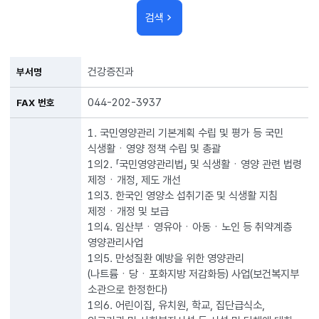
검색
건강증진과
부서명
044-202-3937
FAX 번호
1. 국민영양관리 기본계획 수립 및 평가 등 국민
식생활ㆍ영양 정책 수립 및 총괄
1의2. 「국민영양관리법」 및 식생활ㆍ영양 관련 법령
제정ㆍ개정, 제도 개선
1의3. 한국인 영양소 섭취기준 및 식생활 지침
제정ㆍ개정 및 보급
1의4. 임산부ㆍ영유아ㆍ아동ㆍ노인 등 취약계층
영양관리사업
1의5. 만성질환 예방을 위한 영양관리
(나트륨ㆍ당ㆍ포화지방 저감화등) 사업(보건복지부
소관으로 한정한다)
1의6. 어린이집, 유치원, 학교, 집단급식소,