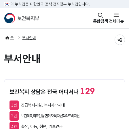
이 누리집은 대한민국 공식 전자정부 누리집입니다.
창
통합검색
전체메뉴
열기
홈
부서안내
공유
부서안내
129
보건복지 상담은 전국 어디서나
1번
긴급복지지원, 복지사각지대
2번
보건의료, 의료인 등 면허 자격, 재난적의료비 지원
3번
출산, 아동, 청년, 기초연금