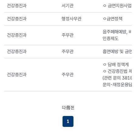
건강증진과
서기관
ㅇ 금연지원사업
건강증진과
행정사무관
ㅇ금연정책
음주폐해예방, 비만
건강증진과
주무관
인증제도
건강증진과
주무관
흡연예방 및 금연
ㅇ 담배 정책계
ㅇ 건강증진법 제9
건강증진과
주무관
(관련 문의 381
문의-재정운용담당
다음
이전
페이지로이동하기
페이지로이동하기
1