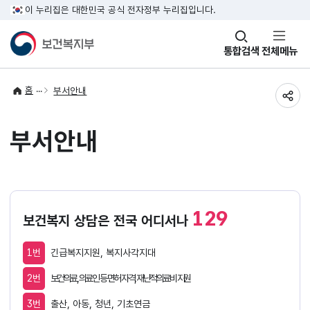
이 누리집은 대한민국 공식 전자정부 누리집입니다.
창
통합검색
전체메뉴
열기
홈
부서안내
공유
부서안내
129
보건복지 상담은 전국 어디서나
1번
긴급복지지원, 복지사각지대
2번
보건의료, 의료인 등 면허 자격, 재난적의료비 지원
3번
출산, 아동, 청년, 기초연금