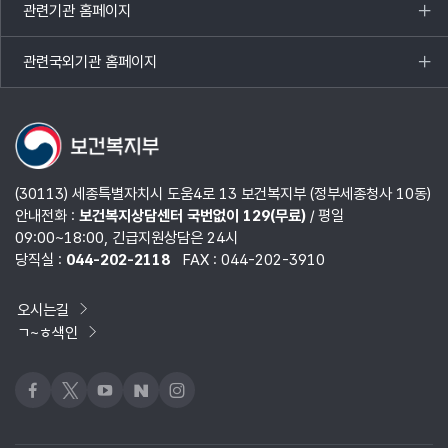
관련기관 홈페이지
목록
열기
관련국외기관 홈페이지
목록
열기
(30113) 세종특별자치시 도움4로 13 보건복지부 (정부세종청사 10동)
안내전화 :
보건복지상담센터 국번없이 129(무료)
/ 평일
09:00~18:00, 긴급지원상담은 24시
당직실 :
044-202-2118
FAX : 044-202-3910
오시는길
ㄱ~ㅎ색인
페이스북
x
유튜브
네이버블로그
인스타그램