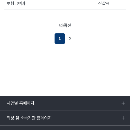
보험급여과
진찰료
다음
이전
페이지로이동하기
페이지로이동하기
1
2
사업별 홈페이지
목록
열기
외청 및 소속기관 홈페이지
목록
열기