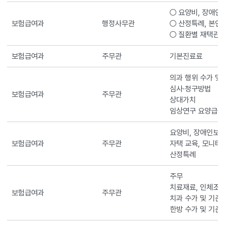
○ 요양비, 장애
보험급여과
행정사무관
○ 산정특례, 본
○ 질환별 재택관
보험급여과
주무관
기본진료료
의과 행위 수가 및
심사·청구방법
보험급여과
주무관
상대가치
임상연구 요양급여
요양비, 장애인보
보험급여과
주무관
자택 교육, 모니터
산정특례
주무
치료재료, 인체조
보험급여과
주무관
치과 수가 및 기준
한방 수가 및 기준