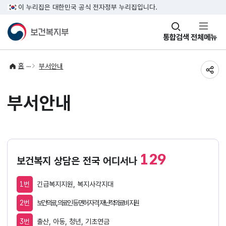
이 누리집은 대한민국 공식 전자정부 누리집입니다.
창
통합검색
전체메뉴
열기
홈
부서안내
공유
부서안내
129
보건복지 상담은 전국 어디서나
1번
긴급복지지원, 복지사각지대
2번
보건의료, 의료인 등 면허 자격, 재난적의료비 지원
3번
출산, 아동, 청년, 기초연금