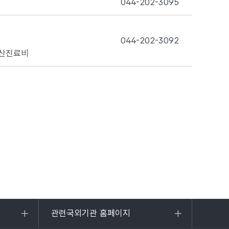
044-202-3095
044-202-3092
출산진료비
이지로이동하기
관련국외기관 홈페이지
목록