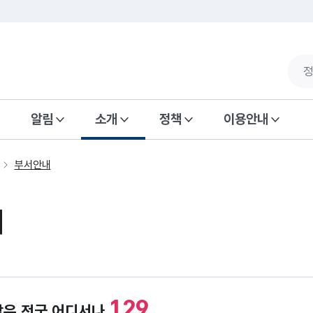
알림
소개
정책
이용안내
부서안내
내
129
담은 전국 어디서나