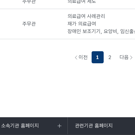
주무관
의료급여 제도
의료급여 사례관리
주무관
재가 의료급여
장애인 보조기기, 요양비, 임신
이전
1
2
다음
페이지로이동하기
페
및 소속기관 홈페이지
관련기관 홈페이지
목록