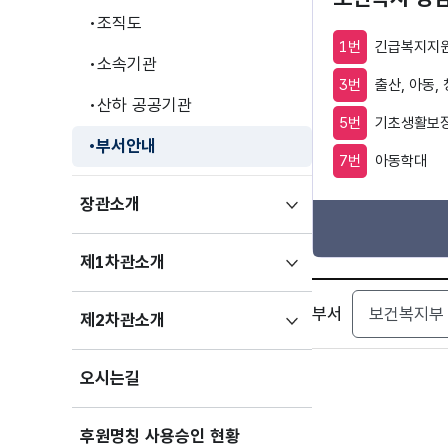
조직도
1번
긴급복지지원
소속기관
3번
출산, 아동,
산하 공공기관
5번
기초생활보장
부서안내
7번
아동학대
하위메뉴
장관소개
펼치기
하위메뉴
제1차관소개
펼치기
검색
부서
하위메뉴
제2차관소개
펼치기
오시는길
후원명칭 사용승인 현황