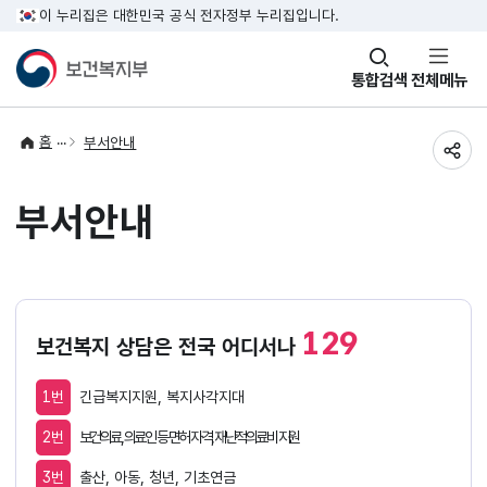
이 누리집은 대한민국 공식 전자정부 누리집입니다.
창
통합검색
전체메뉴
열기
홈
부서안내
공유
부서안내
129
보건복지 상담은 전국 어디서나
1번
긴급복지지원, 복지사각지대
2번
보건의료, 의료인 등 면허 자격, 재난적의료비 지원
3번
출산, 아동, 청년, 기초연금