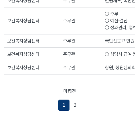
보건복지상담센터
주무관
민원제도, 국민신문
○ 주무
보건복지상담센터
주무관
○ 예산·결산
○ 성과관리, 홍보
보건복지상담센터
주무관
국민신문고 민원.제
보건복지상담센터
주무관
○ 상담사 급여 등
보건복지상담센터
주무관
청원, 청원심의회
다음
이전
페이지로이동하기
페이지로이동하기
1
2