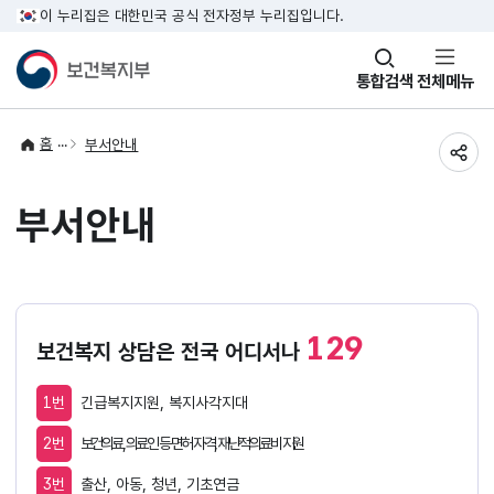
이 누리집은 대한민국 공식 전자정부 누리집입니다.
창
통합검색
전체메뉴
열기
홈
부서안내
공유
부서안내
129
보건복지 상담은 전국 어디서나
1번
긴급복지지원, 복지사각지대
2번
보건의료, 의료인 등 면허 자격, 재난적의료비 지원
3번
출산, 아동, 청년, 기초연금