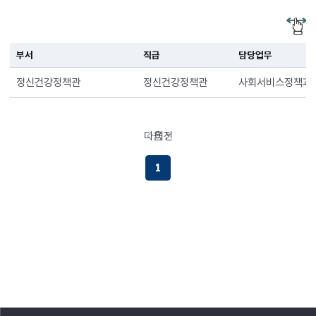
부서
직급
담당업무
정신건강정책관
정신건강정책관
사회서비스정책과 
다음
이전
페이지로이동하기
페이지로이동하기
1