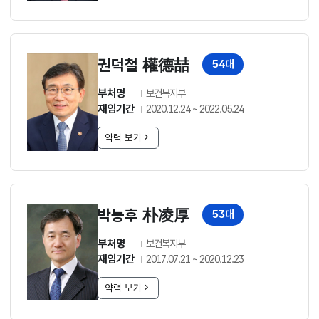
권덕철 權德喆
54대
부처명
보건복지부
재임기간
2020.12.24 ~ 2022.05.24
약력 보기
박능후 朴凌厚
53대
부처명
보건복지부
재임기간
2017.07.21 ~ 2020.12.23
약력 보기