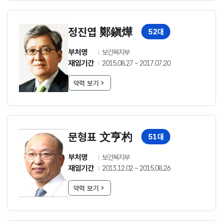
정진엽 鄭鎭燁
52대
부처명
보건복지부
재임기간
2015.08.27 ~ 2017.07.20
약력 보기
문형표 文亨杓
51대
부처명
보건복지부
재임기간
2013.12.02 ~ 2015.08.26
약력 보기