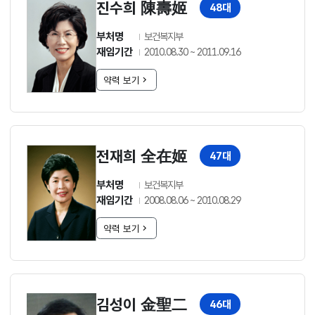
진수희 陳壽姬
48대
부처명
보건복지부
재임기간
2010.08.30 ~ 2011.09.16
약력 보기
전재희 全在姬
47대
부처명
보건복지부
재임기간
2008.08.06 ~ 2010.08.29
약력 보기
김성이 金聖二
46대