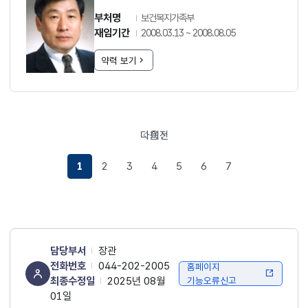
부처명
보건복지가족부
재임기간
2008.03.13 ~ 2008.08.05
약력 보기
다음
이전
1
2
3
4
5
6
7
담당부서
장관
전화번호
044-202-2005
홈페이지
최종수정일
2025년 08월
기능오류신고
01일