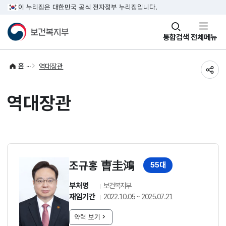
이 누리집은 대한민국 공식 전자정부 누리집입니다.
창
통합검색
전체메뉴
열기
홈
역대장관
공유
역대장관
조규홍 曺圭鴻
55대
부처명
보건복지부
재임기간
2022.10.05 ~ 2025.07.21
약력 보기