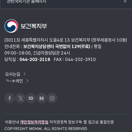
관련국외기관 홈페이지
목록
열기
(30113) 세종특별자치시 도움4로 13 보건복지부 (정부세종청사 10동)
안내전화 :
보건복지상담센터 국번없이 129(무료)
/ 평일
09:00~18:00, 긴급지원상담은 24시
당직실 :
044-202-2118
FAX : 044-202-3910
오시는길
ㄱ~ㅎ색인
페이스북
x
유튜브
네이버블로그
인스타그램
이용안내
개인정보처리방침
저작권정책
정보구독
웹 접근성 품질인증
COPYRIGHT MOHW. ALL RIGHTS RESERVED