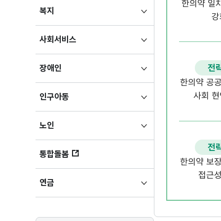
한의약 일
하위메뉴
복지
강
펼치기
하위메뉴
사회서비스
펼치기
하위메뉴
전략
장애인
펼치기
한의약 공공
사회 현
하위메뉴
인구아동
펼치기
하위메뉴
노인
펼치기
전략
통합돌봄
한의약 보장
접근성
하위메뉴
연금
펼치기