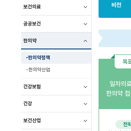
비전
하위메뉴
보건의료
펼치기
하위메뉴
공공보건
펼치기
하위메뉴
한의약
펼친상태
한의약정책
목표
한의약산업
일차의료
하위메뉴
건강보험
한의약 접
펼치기
하위메뉴
건강
펼치기
하위메뉴
보건산업
전략
펼치기