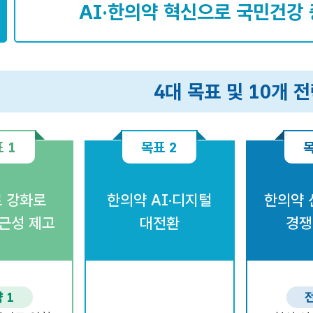
AI·한의약 혁신으로 국민건강
4대 목표 및 10개 
 1
목표 2
목
 강화로
한의약 AI·디지털
한의약 
근성 제고
대전환
경쟁
 1
전