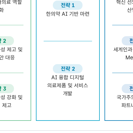
차의료 역할
혁신 선
전략 1
화
산
한의약 AI 기반 마련
 2
전
성 제고 및
세계인과 
안 대응
Me
전략 2
AI 융합 디지털
의료제품 및 서비스
 3
전
개발
성 강화 및
국가주
 제고
파트