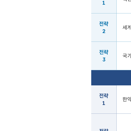
1
전략
세계
2
전략
국가
3
전략
전략명
추진과제
전략
한약
1