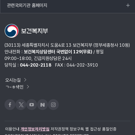
관련국외기관 홈페이지
목록
열기
(30113) 세종특별자치시 도움4로 13 보건복지부 (정부세종청사 10동)
안내전화 :
보건복지상담센터 국번없이 129(무료)
/ 평일
09:00~18:00, 긴급지원상담은 24시
당직실 :
044-202-2118
FAX : 044-202-3910
오시는길
ㄱ~ㅎ색인
페이스북
x
유튜브
네이버블로그
인스타그램
이용안내
개인정보처리방침
저작권정책
정보구독
웹 접근성 품질인증