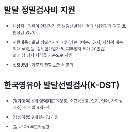
발달 정밀검사비 지원
대상자
: 영유아 건강검진 중 발달선별검사 결과 '심화평가 권고'로
판정된 영유아
지원내용
: 발달 정밀검사비 지원(의료급여수급권자, 차상위 계층
최대 40만원, 강보험가입자 및 피부양자 최대 20만원)
※ 신청 당시 자격을 기준으로 지원
신청방법
: 거주지 관할 보건소 문의
한국영유아 발달선별검사(K-DST)
(평가영역) 6개 영역(대근육운동, 소근육운동, 인지, 언어, 사회성,
자조), 영역별 8개문항
(대상아동) 9개월∼71개월
(검 사 자) 부모작성형