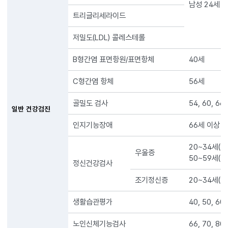
남성 24세 이
트리글리세라이드
저밀도(LDL) 콜레스테롤
B형간염 표면항원/표면항체
40세
C형간염 항체
56세
골밀도 검사
54, 60, 6
일반 건강검진
인지기능장애
66세 이상 
20~34세(2년
우울증
50~59세(1회
정신건강검사
조기정신증
20~34세(2
생활습관평가
40, 50, 60
노인신체기능검사
66, 70, 80