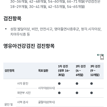
30~36개월, 42~48개월, 54~60개월, 66~71개월(구강검진은
18~29개월, 30~41개월, 42~53개월, 54~65개월)
검진항목
성장.발달이상, 비만, 안전사고, 영아돌연사증후군, 청각.시각이상,
치아우식증 등
영유아건강검진 검진항목
1차 검진
2차 검진
3차 검진
검진항목
목표질환
(생후 14~
(4 ~
(9 ~
(
35일)
6개월)
12개월)
시각 문진
●
●
●
시각이상(사시)
외안부 시진
●
●
●
시력 검사
굴절이상(약시)
문진 및