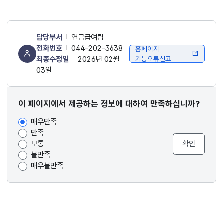
담당부서
연금급여팀
전화번호
044-202-3638
홈페이지
최종수정일
2026년 02월
기능오류신고
03일
콘텐츠
이 페이지에서 제공하는 정보에 대하여 만족하십니까?
만족도
매우만족
조사
만족
보통
불만족
매우불만족