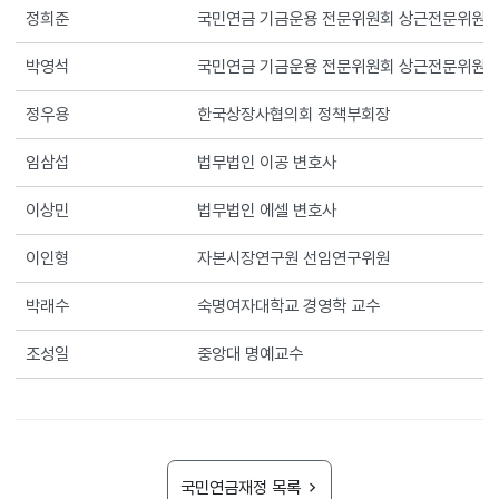
정희준
국민연금 기금운용 전문위원회 상근전문위원
박영석
국민연금 기금운용 전문위원회 상근전문위원
정우용
한국상장사협의회 정책부회장
임삼섭
법무법인 이공 변호사
이상민
법무법인 에셀 변호사
이인형
자본시장연구원 선임연구위원
박래수
숙명여자대학교 경영학 교수
조성일
중앙대 명예교수
국민연금재정 목록