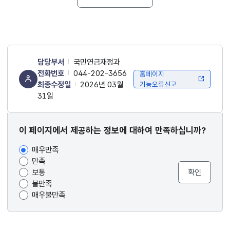
담당부서
국민연금재정과
전화번호
044-202-3656
홈페이지
최종수정일
2026년 03월
기능오류신고
31일
콘텐츠
이 페이지에서 제공하는 정보에 대하여 만족하십니까?
만족도
매우만족
조사
만족
보통
불만족
매우불만족