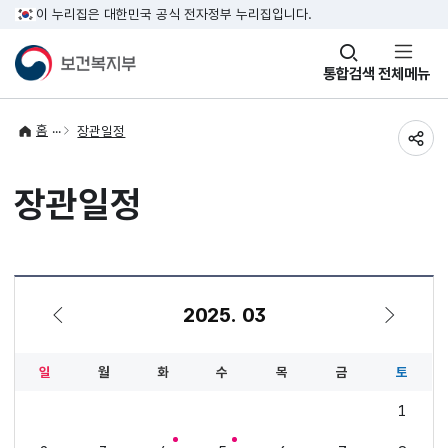
이 누리집은 대한민국 공식 전자정부 누리집입니다.
창
통합검색
전체메뉴
열기
홈
장관일정
공유
장관일정
2025. 03
2월
4월
일
월
화
수
목
금
토
1