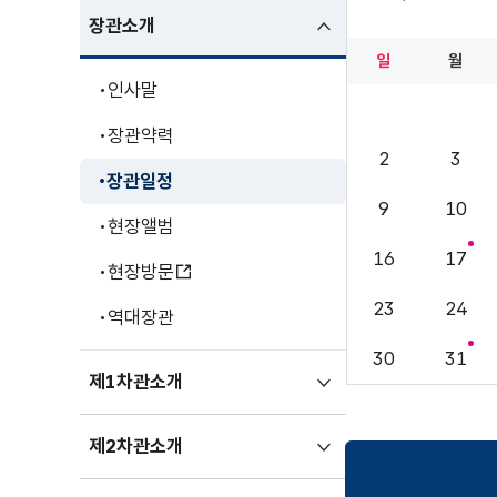
2월
하위메뉴
장관소개
펼친상태
일
월
인사말
장관약력
2
3
장관일정
9
10
현장앨범
16
17
현장방문
23
24
역대장관
30
31
하위메뉴
제1차관소개
펼치기
하위메뉴
제2차관소개
펼치기