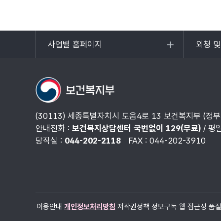
사업별 홈페이지
외청 
목록
목록
열기
열기
(30113) 세종특별자치시 도움4로 13 보건복지부 (정
안내전화 :
보건복지상담센터 국번없이 129(무료)
/ 평
당직실 :
044-202-2118
FAX : 044-202-3910
이용안내
개인정보처리방침
저작권정책
정보구독
웹 접근성 품