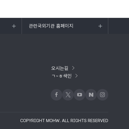
관련국외기관 홈페이지
목록
열기
오시는길
ㄱ~ㅎ색인
페이스북
x
유튜브
네이버블로그
인스타그램
COPYRIGHT MOHW. ALL RIGHTS RESERVED