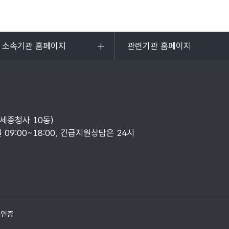
및 소속기관 홈페이지
관련기관 홈페이지
목록
열기
부세종청사 10동)
일 09:00~18:00, 긴급지원상담은 24시
질인증