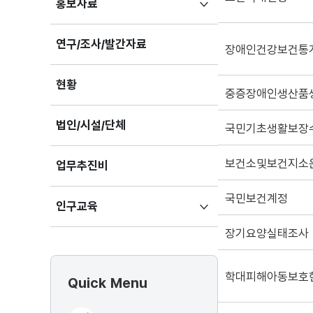
하위메뉴
홍보자료
펼치기
연구/조사/발간자료
장애인건강보건통
현황
중증장애인생산품
법인/시설/단체
국민기초생활보장
보건소및보건지소
업무추진비
국민보건계정
하위메뉴
인구교육
펼치기
장기요양실태조사
학대피해아동보호
Quick Menu