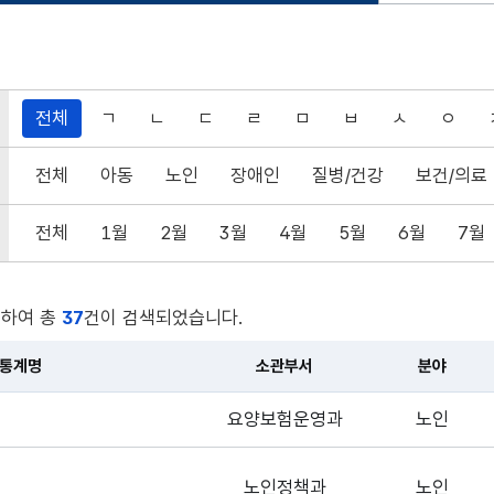
전체
ㄱ
ㄴ
ㄷ
ㄹ
ㅁ
ㅂ
ㅅ
ㅇ
선택됨
전체
아동
노인
장애인
질병/건강
보건/의료
전체
1월
2월
3월
4월
5월
6월
7월
대하여 총
37
건이 검색되었습니다.
통계명
소관부서
분야
요양보험운영과
노인
노인정책과
노인