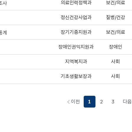
의료인력정책과
보건/의료
조사
정신건강사업과
질병/건강
장기기증지원과
보건/의료
통계
장애인권익지원과
장애인
지역복지과
사회
기초생활보장과
사회
이전
1
2
3
다음
페이지로이동하기