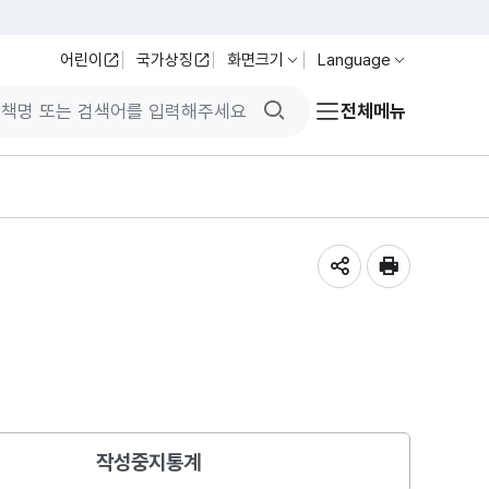
어린이
국가상징
화면크기
Language
검색버튼
전체메뉴
공유하기
인쇄
작성중지통계