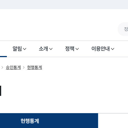
알림
소개
정책
이용안내
승인통계
현행통계
계
현행통계
선택됨