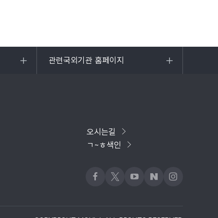
관련국외기관 홈페이지
목록
열기
오시는길
ㄱ~ㅎ색인
페이스북
x
유튜브
네이버블로그
인스타그램