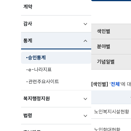
계약
하위메뉴
감사
승인통계
펼치기
색인별
검색
하위메뉴
통계
분야별
펼친상태
승인통계
기념일별
e-나라지표
관련주요사이트
[색인별]
'
전체
'에 
하위메뉴
복지행정지원
펼치기
노인복지시설현황
하위메뉴
법령
펼치기
노인학대현황