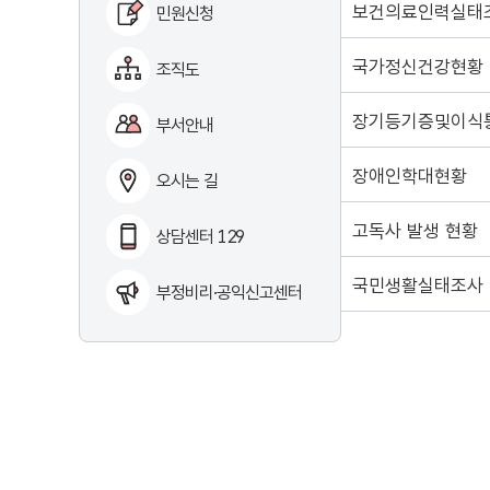
보건의료인력실태
민원신청
국가정신건강현황
조직도
장기등기증및이식
부서안내
장애인학대현황
오시는 길
고독사 발생 현황
상담센터 129
국민생활실태조사
부정비리·공익신고센터