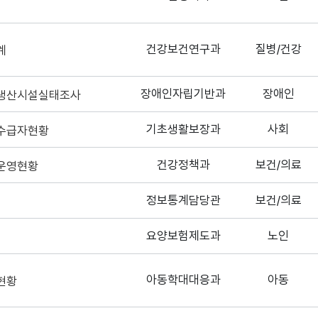
건강보건연구과
질병/건강
계
장애인자립기반과
장애인
생산시설실태조사
기초생활보장과
사회
수급자현황
건강정책과
보건/의료
운영현황
정보통계담당관
보건/의료
요양보험제도과
노인
아동학대대응과
아동
현황