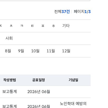
전체
37건
페이지
1
/
3
ㅈ
ㅊ
ㅋ
ㅌ
ㅍ
ㅎ
기타
사회
8월
9월
10월
11월
12월
작성방법
공표일정
기념일
보고통계
2026년 06월
노인학대 예방의
보고통계
2026년 06월