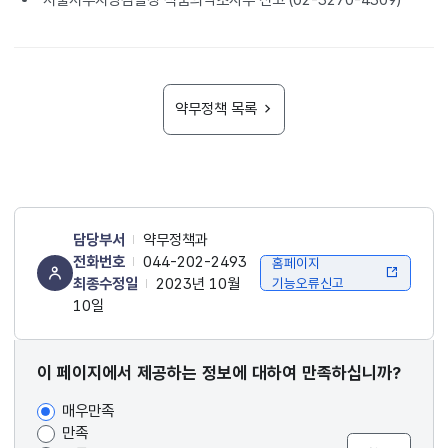
약무정책 목록
담당부서
약무정책과
전화번호
044-202-2493
홈페이지
최종수정일
2023년 10월
기능오류신고
10일
콘텐츠
이 페이지에서 제공하는 정보에 대하여 만족하십니까?
만족도
매우만족
조사
만족