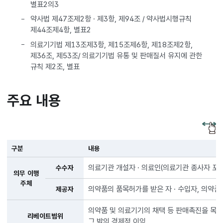
별표2의3
약사법 제47조제2항 · 제3항, 제94조 / 약사법시행규칙
제44조제4항, 별표2
의료기기법 제13조제3항, 제15조제6항, 제18조제2항,
제36조, 제53조/ 의료기기법 유통 및 판매질서 유지에 관한
규칙 제2조, 별표
주요 내용
구분
내용
의료기관 개설자 · 의료인(의료기관 종사자 포함)
수수자
의무 이행
주체
의약품의 품목허가를 받은 자 · 수입자, 의약품
제공자
의약품 및 의료기기의 채택 등 판매촉진을 목적으
리베이트범위
그 밖의 경제적 이익