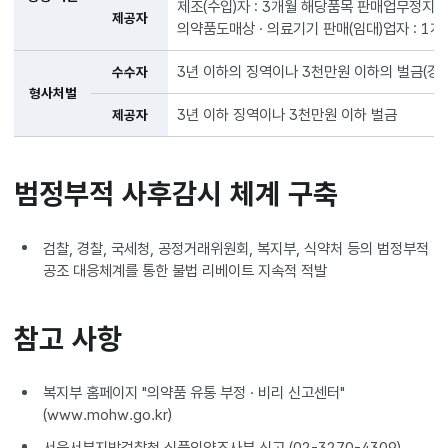
제조(수입)자 : 3개월 해당품목 판매업무정지
제공자
의약품도매상 · 의료기기 판매(임대)업자 : 
3년 이하의 징역이나 3천만원 이하의 벌금(경제
수수자
형사처벌
3년 이하 징역이나 3천만원 이하 벌금
제공자
범정부적 사후감시 체계 구축
검찰, 경찰, 국세청, 공정거래위원회, 복지부, 식약처 등의 범정부적
공조 대응체계를 통한 불법 리베이트 지속적 적발
참고 사항
복지부 홈페이지 "의약품 유통 부정 · 비리 신고센터"
(www.mohw.go.kr)
서울서부지방검찰청 식품의약조사부 신고 (02-3270-4309)