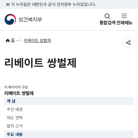
이 누리집은 대한민국 공식 전자정부 누리집입니다.
창
통합검색
전체메뉴
열기
홈
리베이트 쌍벌제
공유
리베이트 쌍벌제
이 페이지의 구성
리베이트 쌍벌제
개 념
추진 배경
제도 연혁
법적 근거
주요 내용