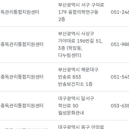
부산광역시 서구 구덕로
중독관리통합지원센터
179 융합의학연구동
051-24
2층
부산광역시 사상구
가야대로 196번길 51,
구중독관리통합지원센터
051-98
3층 (학장동,
다누림센터)
부산광역시 해운대구
대중독관리통합지원센터
반송로 853
051-54
반송보건지소 1층
대구광역시 달서구
구중독관리통합지원센터
학산로 50
053-63
월성문화관내
대구광역시 동구 아양로