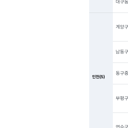
대구
계양
남동
동구
인천(5)
부평
연수