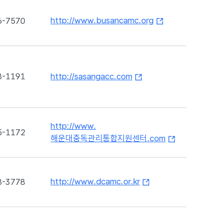
http://www.busancamc.org
6-7570
8-1191
http://sasangacc.com
http://www.
5-1172
해운대중독관리통합지원센터.com
http://www.dcamc.or.kr
8-3778