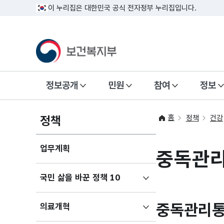
이 누리집은 대한민국 공식 전자정부 누리집입니다.
정보공개
민원
참여
정보
홈
정책
정책
건강
업무계획
중독관리
하위메뉴
국민 삶을 바꾼 정책 10
펼치기
중독관리통
하위메뉴
의료개혁
펼치기