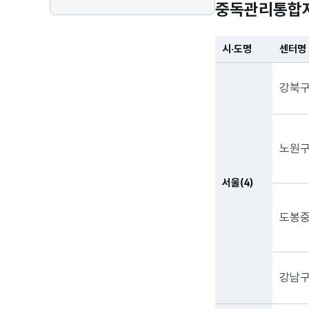
중독관리통합
시·도명
센터명
강북
노원
서울(4)
도봉
강남