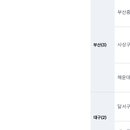
부산
사상
부산(3)
해운
달서
대구(2)