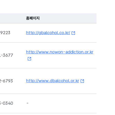
홈페이지
-9223
http://gbalcohol.co.kr/
http://www.nowon-addiction.or.kr
1-3677
http://www.dbalcohol.or.kr
2-6793
3-0340
-