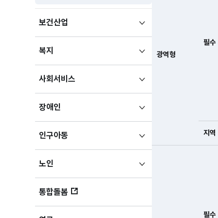
하위메뉴
보건산업
펼치기
필수
하위메뉴
복지
광역형
펼치기
하위메뉴
사회서비스
펼치기
하위메뉴
장애인
펼치기
지역
하위메뉴
인구아동
펼치기
하위메뉴
노인
펼치기
통합돌봄
필수